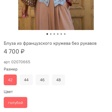
Блуза из французского кружева без рукавов
4 700 ₽
арт.
02070665
Размер
42
44
46
48
Цвет
голубой