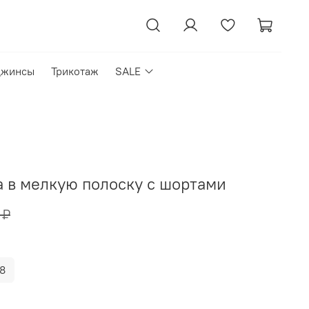
джинсы
Трикотаж
SALE
а в мелкую полоску с шортами
 ₽
8