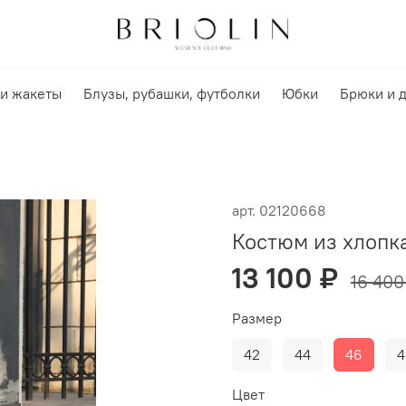
и жакеты
Блузы, рубашки, футболки
Юбки
Брюки и 
арт.
02120668
Костюм из хлопк
13 100 ₽
16 400
Размер
42
44
46
4
Цвет