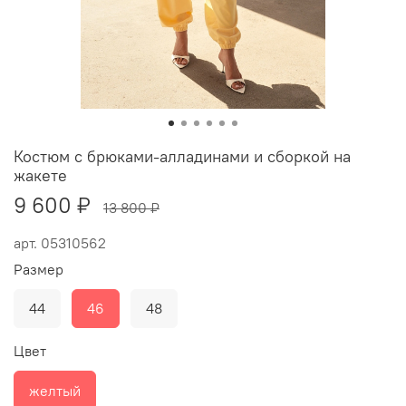
Костюм с брюками-алладинами и сборкой на
жакете
9 600 ₽
13 800 ₽
арт.
05310562
Размер
44
46
48
Цвет
желтый