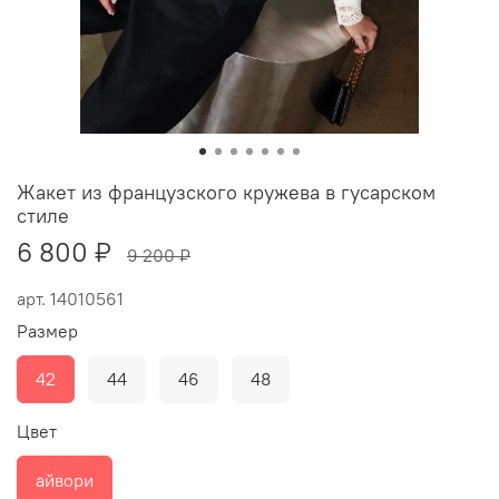
Жакет из французского кружева в гусарском
стиле
6 800 ₽
9 200 ₽
арт.
14010561
Размер
42
44
46
48
Цвет
айвори